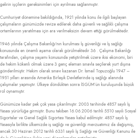
gelirin işçilerin gereksinimleri için ayrılması sağlanmıştır.
Cumhuriyet dönemine bakıldığında, 1921 yılında konu ile ilgili başlayan
çalışmaların günümüzde revize edilerek daha güvenli ve sağlıklı çalışma
ortamlarının yaratılması için ara verilmeksizin devam ettiği görülmektedir.
1946 yılında Çalışma Bakanlığı’nın kurulması İş güvenliği ve İş sağlığı
konusunda en önemli aşama olarak görülmektedir 36 . Çalışma Bakanlığı
tarafından, çalışma yaşamı konusunda yetiştirilmek üzere ikisi ekonomi, biri
de hekim kökenli olmak üzere 3 genç eleman sınavla seçilerek yurt dışına
gönderilmiştir. Hekim olarak sınavı kazanan Dr. İsmail Topuzoğlu 1947 –
1951 yılları arasında Amerika Birleşik Devletlerinde iş sağlığı alanında
çalışmalar yapmıştır. Ülkeye döndükten sonra İSGÜM’ün kuruluşunda büyük
rol oynamıştır.
Günümüze kadar pek çok yasa çıkarılmıştır. 2003 tarihinde 4857 sayılı İş
Yasası yürürlüğe girmiştir. Bunu takiben 16.06.2006 tarihli 5510 sayılı Sosyal
Sigortalar ve Genel Sağlık Sigortası Yasası kabul edilmiştir. 4857 sayılı İş
Yasasıyla birlikte ülkemizde iş sağlığı ve güvenliği mevzuatımız da değişmiş,
ancak 30 Haziran 2012 tarihli 6331 sayılı İş Sağlığı ve Güvenliği Kanunu ile
de İş Güvenliğine ilişkin yeni düzenlemeler getirilmiştir.