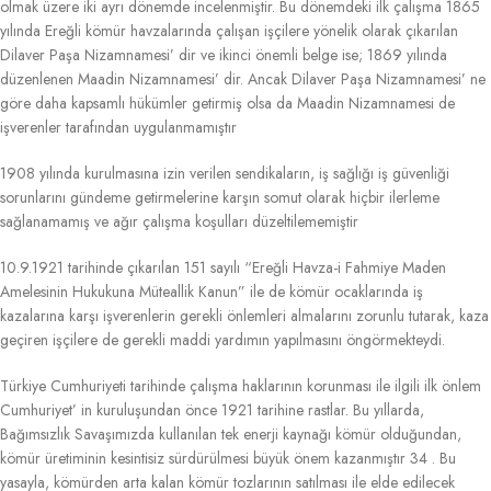
olmak üzere iki ayrı dönemde incelenmiştir. Bu dönemdeki ilk çalışma 1865
yılında Ereğli kömür havzalarında çalışan işçilere yönelik olarak çıkarılan
Dilaver Paşa Nizamnamesi’ dir ve ikinci önemli belge ise; 1869 yılında
düzenlenen Maadin Nizamnamesi’ dir. Ancak Dilaver Paşa Nizamnamesi’ ne
göre daha kapsamlı hükümler getirmiş olsa da Maadin Nizamnamesi de
işverenler tarafından uygulanmamıştır
1908 yılında kurulmasına izin verilen sendikaların, iş sağlığı iş güvenliği
sorunlarını gündeme getirmelerine karşın somut olarak hiçbir ilerleme
sağlanamamış ve ağır çalışma koşulları düzeltilememiştir
10.9.1921 tarihinde çıkarılan 151 sayılı “Ereğli Havza-i Fahmiye Maden
Amelesinin Hukukuna Müteallik Kanun” ile de kömür ocaklarında iş
kazalarına karşı işverenlerin gerekli önlemleri almalarını zorunlu tutarak, kaza
geçiren işçilere de gerekli maddi yardımın yapılmasını öngörmekteydi.
Türkiye Cumhuriyeti tarihinde çalışma haklarının korunması ile ilgili ilk önlem
Cumhuriyet’ in kuruluşundan önce 1921 tarihine rastlar. Bu yıllarda,
Bağımsızlık Savaşımızda kullanılan tek enerji kaynağı kömür olduğundan,
kömür üretiminin kesintisiz sürdürülmesi büyük önem kazanmıştır 34 . Bu
yasayla, kömürden arta kalan kömür tozlarının satılması ile elde edilecek