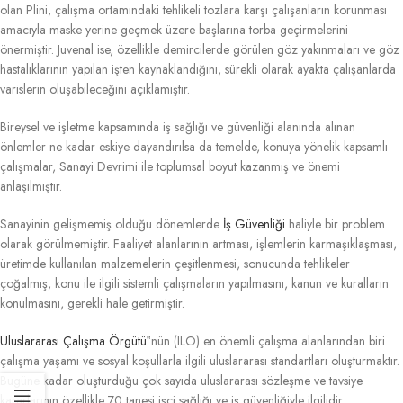
olan Plini, çalışma ortamındaki tehlikeli tozlara karşı çalışanların korunması
amacıyla maske yerine geçmek üzere başlarına torba geçirmelerini
önermiştir. Juvenal ise, özellikle demircilerde görülen göz yakınmaları ve göz
hastalıklarının yapılan işten kaynaklandığını, sürekli olarak ayakta çalışanlarda
varislerin oluşabileceğini açıklamıştır.
Bireysel ve işletme kapsamında iş sağlığı ve güvenliği alanında alınan
önlemler ne kadar eskiye dayandırılsa da temelde, konuya yönelik kapsamlı
çalışmalar, Sanayi Devrimi ile toplumsal boyut kazanmış ve önemi
anlaşılmıştır.
Sanayinin gelişmemiş olduğu dönemlerde
İş Güvenliği
haliyle bir problem
olarak görülmemiştir. Faaliyet alanlarının artması, işlemlerin karmaşıklaşması,
üretimde kullanılan malzemelerin çeşitlenmesi, sonucunda tehlikeler
çoğalmış, konu ile ilgili sistemli çalışmaların yapılmasını, kanun ve kuralların
konulmasını, gerekli hale getirmiştir.
Uluslararası Çalışma Örgütü
‟nün (ILO) en önemli çalışma alanlarından biri
çalışma yaşamı ve sosyal koşullarla ilgili uluslararası standartları oluşturmaktır.
Bugüne kadar oluşturduğu çok sayıda uluslararası sözleşme ve tavsiye
kararlarının özellikle 70 tanesi işçi sağlığı ve iş güvenliğiyle ilgilidir.