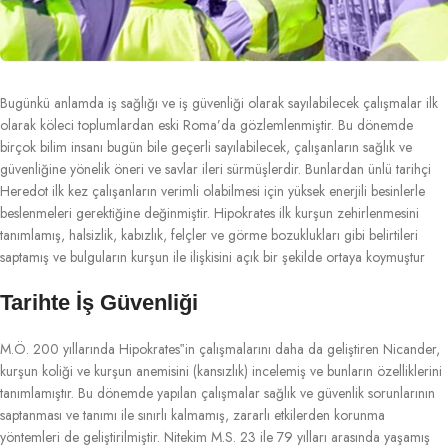
Bugünkü anlamda iş sağlığı ve iş güvenliği olarak sayılabilecek çalışmalar ilk
olarak köleci toplumlardan eski Roma’da gözlemlenmiştir. Bu dönemde
birçok bilim insanı bugün bile geçerli sayılabilecek, çalışanların sağlık ve
güvenliğine yönelik öneri ve savlar ileri sürmüşlerdir. Bunlardan ünlü tarihçi
Heredot ilk kez çalışanların verimli olabilmesi için yüksek enerjili besinlerle
beslenmeleri gerektiğine değinmiştir. Hipokrates ilk kurşun zehirlenmesini
tanımlamış, halsizlik, kabızlık, felçler ve görme bozuklukları gibi belirtileri
saptamış ve bulguların kurşun ile ilişkisini açık bir şekilde ortaya koymuştur
Tarihte İş Güvenliği
M.Ö. 200 yıllarında Hipokrates‟in çalışmalarını daha da geliştiren Nicander,
kurşun koliği ve kurşun anemisini (kansızlık) incelemiş ve bunların özelliklerini
tanımlamıştır. Bu dönemde yapılan çalışmalar sağlık ve güvenlik sorunlarının
saptanması ve tanımı ile sınırlı kalmamış, zararlı etkilerden korunma
yöntemleri de geliştirilmiştir. Nitekim M.S. 23 ile 79 yılları arasında yaşamış