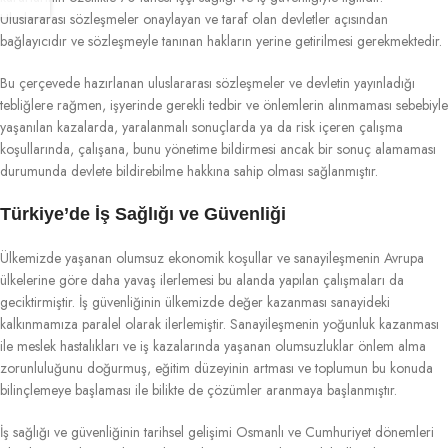
Uluslararası sözleşmeler onaylayan ve taraf olan devletler açısından
bağlayıcıdır ve sözleşmeyle tanınan hakların yerine getirilmesi gerekmektedir.
Bu çerçevede hazırlanan uluslararası sözleşmeler ve devletin yayınladığı
tebliğlere rağmen, işyerinde gerekli tedbir ve önlemlerin alınmaması sebebiyle
yaşanılan kazalarda, yaralanmalı sonuçlarda ya da risk içeren çalışma
koşullarında, çalışana, bunu yönetime bildirmesi ancak bir sonuç alamaması
durumunda devlete bildirebilme hakkına sahip olması sağlanmıştır.
Türkiye’de İş Sağlığı ve Güvenliği
Ülkemizde yaşanan olumsuz ekonomik koşullar ve sanayileşmenin Avrupa
ülkelerine göre daha yavaş ilerlemesi bu alanda yapılan çalışmaları da
geciktirmiştir. İş güvenliğinin ülkemizde değer kazanması sanayideki
kalkınmamıza paralel olarak ilerlemiştir. Sanayileşmenin yoğunluk kazanması
ile meslek hastalıkları ve iş kazalarında yaşanan olumsuzluklar önlem alma
zorunluluğunu doğurmuş, eğitim düzeyinin artması ve toplumun bu konuda
bilinçlemeye başlaması ile bilikte de çözümler aranmaya başlanmıştır.
İş sağlığı ve güvenliğinin tarihsel gelişimi Osmanlı ve Cumhuriyet dönemleri