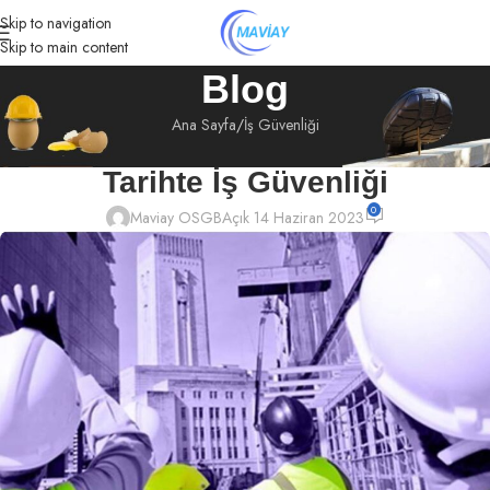
Skip to navigation
Skip to main content
Blog
Ana Sayfa
İş Güvenliği
İŞ GÜVENLIĞI
Tarihte İş Güvenliği
0
Maviay OSGB
Açık 14 Haziran 2023