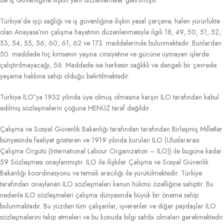
Türkiye’de işçi sağlığı ve iş güvenliğine ilişkin yasal çerçeve, halen yürürlükte
olan Anayasa’nın çalışma hayatının düzenlenmesiyle ilgili 18, 49, 50, 51, 52,
53, 54, 55, 56, 60, 61, 62 ve 173. maddelerinde bulunmaktadır. Bunlardan
50. maddede hiç kimsenin yaşına cinsiyetine ve gücüne uymayan işlerde
çalıştırılmayacağı, 56. Maddede ise herkesin sağlıklı ve dengeli bir çevrede
yaşama hakkına sahip olduğu belirtilmektedir.
Türkiye ILO‟ya 1932 yılında üye olmuş olmasına karşın ILO tarafından kabul
edilmiş sözleşmelerin çoğuna HENÜZ taraf değildir.
Çalışma ve Sosyal Güvenlik Bakanlığı tarafından tarafından Birleşmiş Milletler
bünyesinde faaliyet gösteren ve 1919 yılında kurulan ILO (Uluslararası
Çalışma Örgütü (International Labour Organization – ILO)) ile bugüne kadar
59 Sözleşmesi onaylanmıştır. ILO ile ilişkiler Çalışma ve Sosyal Güvenlik
Bakanlığı koordinasyonu ve temsili aracılığı ile yürütülmektedir. Türkiye
tarafından onaylanan ILO sözleşmeleri kanun hükmü özelliğine sahiptir. Bu
nedenle ILO sözleşmeleri çalışma dünyasında büyük bir öneme sahip
bulunmaktadır. Bu yüzden tüm çalışanlar, işverenler ve diğer paydaşlar ILO
sözleşmelerini takip etmeleri ve bu konuda bilgi sahibi olmaları gerekmektedir.